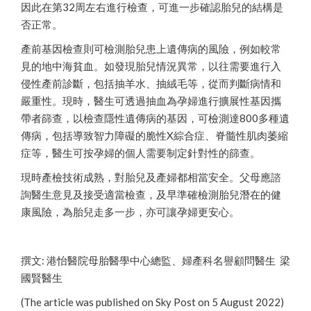
因此在第32周左右進行檢查，可進一步確認胎兒的結構是
否正常。
產前基因檢查則可檢測胎兒患上遺傳病的風險，例如較常
見的地中海貧血。如發現胎兒情況異常，以往需要進行入
侵性產前診斷，包括抽羊水、抽絨毛等，從而判斷病情和
嚴重性。現時，醫生可透過抽血為孕婦進行擴展性基因攜
帶者篩查，以檢查隱性遺傳病的基因，可檢測達800多種遺
傳病，包括導致智力障礙的脆性X綜合症、脊髓性肌肉萎縮
症等，醫生可按孕婦的個人需要制定針對性的篩查。
現時產檢技術成熟，對胎兒及產婦都相當安全。父母應諮
詢醫生意見及接受適當檢查，及早準確檢測胎兒潛在的健
康風險，為胎兒走多一步，亦可讓孕婦更安心。
撰文: 港怡醫院母胎醫學中心總監、婦產科名譽顧問醫生 梁
國賢醫生
(The article was published on Sky Post on 5 August 2022)