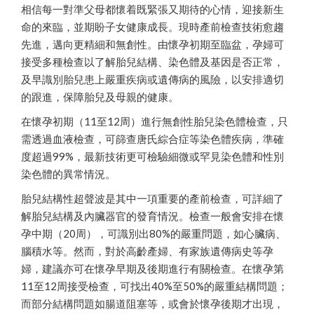
相信每一對準父母都懷着既緊張又期待的心情，迎接新生
命的來臨，並期盼子女健康成長。現時產前檢查技術愈趨
先進，邁向更精細和無創性。由懷孕初期至臨盆，孕婦可
接受多種檢查以了解胎兒結構、染色體及基因是否正常，
及早識別胎兒患上嚴重疾病或遺傳病的風險，以安排適切
的跟進，保障胎兒及母親的健康。
在懷孕初期（11至12周）進行無創性胎兒染色體檢查，只
需透過血液檢查，可篩查唐氏綜合症等染色體疾病，準確
度超過99%，最新技術更可檢驗細微或罕見染色體和性別
染色體的異常情況。
胎兒結構性超聲波是其中一項重要的產前檢查，可詳細了
解胎兒結構及內臟器官的發育情況。檢查一般會安排在懷
孕中期（20周），可識別出80%的嚴重問題，如心臟病、
腦積水等。然而，對於高齡產婦、有家族遺傳病史等孕
婦，建議亦可在懷孕早期及後期進行有關檢查。在懷孕第
11至12周接受檢查，可找出40%至50%的嚴重結構問題；
而部分結構問題如腸道阻塞等，或會於懷孕後期才出現，