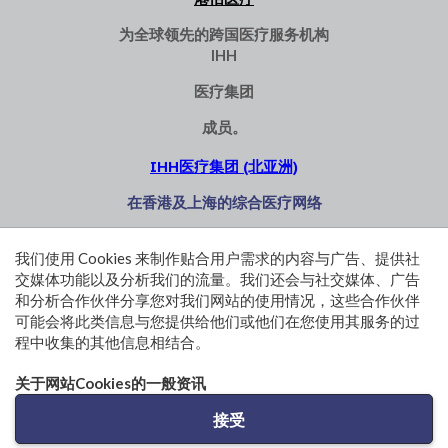
为全球领先的跨国医疗服务机构
IHH
医疗集团
成员。
IHH医疗集团 (北亚洲)
在香港及上海的综合医疗网络
港怡医汇
港怡日间医
港怡医院医
港怡德臻心
我们使用 Cookies 来制作贴合用户需求的内容与广告、提供社
疗中心
健诊所 (中环)
脏中心
交媒体功能以及分析我们的流量。我们还会与社交媒体、广告
港怡迎康外
百汇化验服
百汇医疗
和分析合作伙伴分享您对我们网站的使用情况，这些合作伙伴
科中心
务 (中环)
可能会将此类信息与您提供给他们或他们在您使用其服务的过
程中收集的其他信息相结合。
使用条款和条件
私隐政策声明
关于网站Cookies的一般资讯
© 2026 GHK Hospital Limited. All rights reserved.
接受