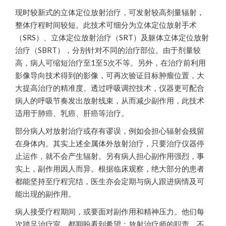
现时较新式的立体定位放射治疗，可发射较高剂量辐射，
整体疗程时间较短。此技术可细分为立体定位放射手术
（SRS）、立体定位放射治疗（SRT）及躯体立体定位放射
治疗（SBRT），分别针对不同的治疗部位。由于剂量较
高，病人可缩短治疗至1至5次不等。另外，在治疗前利用
影像导向技术得到的影像，可再次验证目标肿瘤位置，大
大提高治疗的精准度。透过呼吸调控技术，仪器更可配合
病人的呼吸节奏发出放射线束，从而减少副作用，此技术
适用于肺癌、乳癌、肝癌等治疗。
部分病人对放射治疗或存有谬误，例如会担心辐射会残留
在身体内。其实上述全属体外放射治疗，只要治疗仪器停
止运作，就不会产生辐射。另有病人担心副作用强烈，事
实上，副作用因人而异。根据临床观察，绝大部分的患者
都能坚持至疗程完结，医生亦会定期与病人跟进病情及可
能出现的副作用。
病人接受疗程期间，或要面对副作用和精神压力。他们每
次踏足治疗室，都期盼看到希望；放射治疗师的职责，不