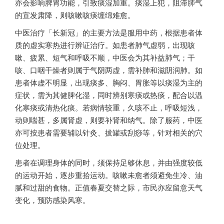
亦会影响脾胃功能，引致痰湿加重。痰湿上犯，阻滞肺气
的宣发肃降，则咳嗽咳痰缠绵难愈。
中医治疗「长新冠」的主要方法是服用中药，根据患者体
质的虚实寒热进行辨证治疗。如患者肺气虚弱，出现咳
嗽、疲累、短气和呼吸不顺，中医会为其补益肺气；干
咳、口咽干燥者则属于气阴两虚，需补肺和滋阴润肺。如
患者体虚不明显，出现痰多、胸闷、胃胀等以痰湿为主的
症状，需为其健脾化湿，同时辨别寒痰或热痰，配合以温
化寒痰或清热化痰。若病情较重，久咳不止，呼吸短浅，
动则喘甚，多属肾虚，则要补肾和纳气。除了服药，中医
亦可按患者需要辅以针灸、拔罐或刮痧等，针对相关的穴
位处理。
患者在调理身体的同时，须保持足够休息，并由强度较低
的运动开始，逐步重拾运动。咳嗽未愈者须避免生冷、油
腻和过甜的食物。正值春夏交替之际，市民亦应留意天气
变化，预防感染风寒。