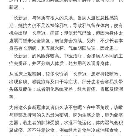
新冠」。
「长新冠」与体质有很大的关系。当病人渡过急性感染
期，抵抗力仍不足以祛除邪气，导致邪气留在体内，便有
机会出现「长新冠」病征；即使邪气已除，但因为身体太
虚弱而暂未完全恢复，病征亦会持续。另外，不少长者本
身患有长期病，其五脏六腑、气血阴阳失调，因此患上
「长新冠」的风险亦较高。中医治疗，会按病人不同的主
症去辨证，并区分病人体质，处方用药以调养身体。
从临床上观察到，较多求诊的「长新冠」患者持续咳嗽，
出现多痰、喉咙痕痒及口干等症状。部分患者会容易头晕
头痛及疲倦；或者消化系统变差，经常胃痛、胃胀及腹泻
等。
为何这么多新冠康复者仍久咳不愈呢？在中医角度，咳嗽
与肺部及脾胃的关系最为密切。脾为生痰之源，肺为储痰
之器，若患者的肺脾受损，水湿不能运化，体内湿气会积
聚成痰。若不注意饮食，例如经常进食生冷或油腻食物，