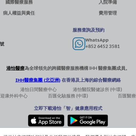
國際醫療服務
入院準備
病人權益與責任
費用管理
服務查詢及預約
WhatsApp
 號
+852 6452 3581
港怡醫療
為全球領先的跨國醫療服務機構
IHH 醫療集團
成員。
IHH醫療集團 (北亞洲)
在香港及上海的綜合醫療網絡
港怡日間醫療中心
港怡醫院醫健診所 (中環)
怡迎康外科中心
百匯化驗服務 (中環)
百匯醫療
立即下載港怡「智」健康應用程式