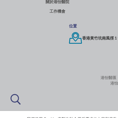
關於港怡醫院
工作機會
位置
香港黃竹坑南風徑 1
港怡醫匯
港