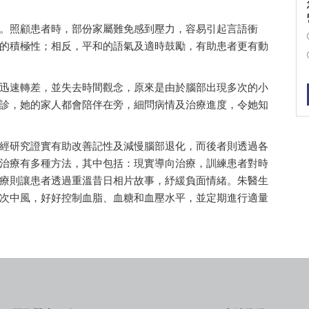
。照顧患者時，部份家屬難免感到壓力，容易引起言語衝
的積極性；相反，平和的語氣及適時鼓勵，有助患者更有動
迅速轉差，並失去時間觀念，原來是由於腦部出現多次的小
診，她的家人都會陪伴在旁，細問病情及治療進度，令她知
經研究證實有助改善記性及減慢腦部退化，而後者則透過各
治療有多種方法，其中包括：現實導向治療，訓練患者對時
療則讓患者透過重溫昔日相片故事，紓緩負面情緒。朱醫生
次中風，好好控制血脂、血糖和血壓水平，並定期進行適量