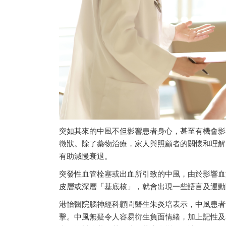
突如其來的中風不但影響患者身心，甚至有機會影
徵狀。除了藥物治療，家人與照顧者的關懷和理解
有助減慢衰退。
突發性血管栓塞或出血所引致的中風，由於影響血
皮層或深層「基底核」，就會出現一些語言及運動
港怡醫院腦神經科顧問醫生朱炎培表示，中風患者
擊。中風無疑令人容易衍生負面情緒，加上記性及