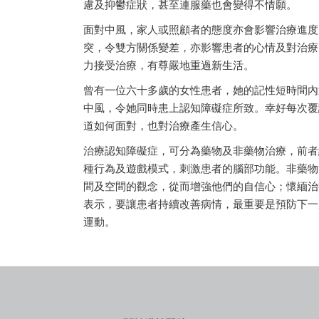
慮及抑鬱症狀，甚至連服藥也會變得不情願。
面對中風，家人或照顧者的態度亦會影響治療進度
突，令雙方關係變差，亦影響患者的心情及對治療
力接受治療，有尊嚴地重過新生活。
曾有一位六十多歲的女性患者，她的記性短時間內
中風，令她同時患上認知障礙症所致。幸好每次覆
道如何面對，也對治療產生信心。
治療認知障礙症，可分為藥物及非藥物治療，前者
種行為及遊戲模式，刺激患者的腦部功能。非藥物
間及空間的觀念，從而增強他們的自信心；懷緬治
表示，要讓患者持續改善病情，最重要是預防下一
運動。