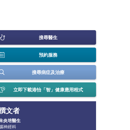
搜尋醫生
預約服務
搜尋病症及治療
立即下載港怡「智」健康應用程式
撰文者
朱炎培醫生
腦神經科