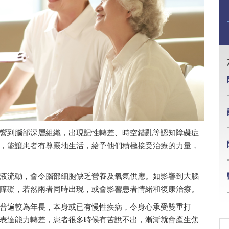
響到腦部深層組織，出現記性轉差、時空錯亂等認知障礙症
，能讓患者有尊嚴地生活，給予他們積極接受治療的力量，
液流動，會令腦部細胞缺乏營養及氧氣供應。如影響到大腦
障礙，若然兩者同時出現，或會影響患者情緒和復康治療。
普遍較為年長，本身或已有慢性疾病，令身心承受雙重打
表達能力轉差，患者很多時候有苦說不出，漸漸就會產生焦