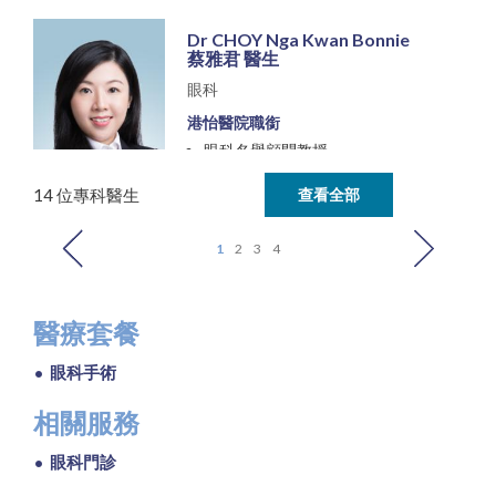
Dr CHOY Nga Kwan Bonnie
蔡雅君 醫生
眼科
港怡醫院職銜
眼科名譽顧問教授
14 位專科醫生
查看全部
查看資料
1
2
3
4
醫療套餐
眼科手術
相關服務
眼科門診