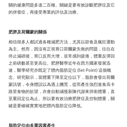
關的健康問題多達二百種。關鍵是要有效診斷肥胖症及它
的併發症，再接受專業的評估及治療。
肥胖及荷爾蒙的關係
相信很多人都試過各種減肥方法，尤其以節食及瘋狂運動
為主。然而，因沒有正視胃口荷爾蒙失衡的問題，往往在
停止減磅後，胃口反而大增，並常感到疲倦，體重反彈回
之前磅數甚至更高位。肥胖醫學近年在西方國家發展迅
速，醫學研究亦既定了體內脂肪定位 (Set Point) 這個概
念。研究顯示，當體重下降至定位以下，脂肪會發出荷爾
蒙訊號，令身體誤以為遇上饑荒，從而產生強烈進食高卡
路里食物的欲望，亦會自動減慢新陳代謝來捍衛體重，直
至重回定位為止。所以要有效治療肥胖症及控制體重，關
鍵是要確確實實地把體內脂肪定位降低。
脂肪定位由多重因素產生