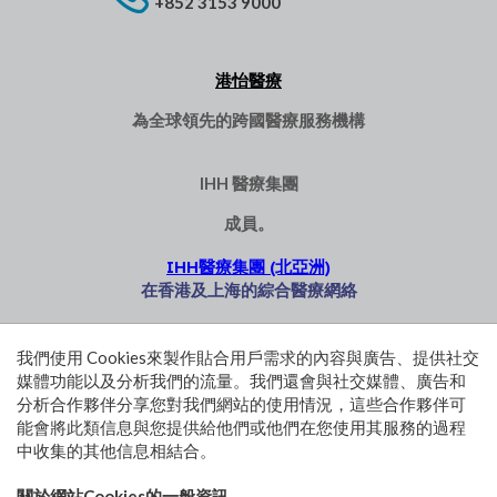
+852 3153 9000
港怡醫療
為全球領先的跨國醫療服務機構
IHH 醫療集團
成員。
IHH醫療集團 (北亞洲)
在香港及上海的綜合醫療網絡
港怡醫匯
港怡日間醫
港怡醫院醫
港怡德臻心
我們使用 Cookies來製作貼合用戶需求的內容與廣告、提供社交
療中心
健診所 (中環)
臟中心
媒體功能以及分析我們的流量。我們還會與社交媒體、廣告和
港怡迎康外
百匯化驗服
百匯醫療
分析合作夥伴分享您對我們網站的使用情況，這些合作夥伴可
科中心
務 (中環)
能會將此類信息與您提供給他們或他們在您使用其服務的過程
中收集的其他信息相結合。
使用條款和條件
私隱政策聲明
關於網站Cookies的一般資訊