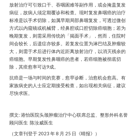
放射治疗可引致口干、吞咽困难等副作用，或会掩盖复发
病征，故病人须定期覆诊和检查。现时复发鼻咽癌的治疗
标准是以手术切除，如属早期局部鼻咽复发，可透过微创
方式以内窥镜或机械臂，经鼻腔或口腔切除癌细胞；若为
晚期复发，则需采用传统的「揭面手术」，然而，住院时
间会较长，后遗症亦较多。若复发位置为淋巴结及肿瘤较
大，则需于术后进行体内近距离放射治疗，以消灭残余的
癌细胞。早期复发性鼻咽癌的患者，若癌细胞被彻底切
除，其痊愈率可达9成。
抗癌是一场与时间的竞赛，愈早诊断，治愈机会愈高。有
家族病史的人士应定期接受检查，如出现相关病征，建议
尽快求医。
撰文: 港怡医院头颈肿瘤治疗中心联席总监、整形外科名誉
顾问医生 陈汝威医生
（文章刊登于 2023 年 8 月 25 日《晴报》）