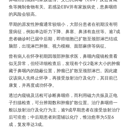
鱼等腌制食物有关。若感染EBV并有家族病史，患鼻咽癌
的风险会较高。
早期的原发性肿瘤通常较细小，大部分患者在初期没有明
显病征，例如单边听力下降、鼻塞、鼻涕有血丝等。逾7成
患者确诊时已届中后期，即癌细胞已扩散至颈部淋巴结或
脑部，出现淋巴肿胀、视力模糊、面部麻痹等病征。
曾有病人在怀孕初期因颈部肿胀求医，鼻咽内窥镜检查看
似无异常，但经详细检查后，发现有个仅2毫米大小的肿瘤
藏于鼻咽内的隐蔽位置，肿瘤已扩散至颈部淋巴。因此建
议该病人先终止怀孕，再接受放射治疗及化疗，其目前已
康复，并再度成功怀孕。
透过内窥镜及活检可诊断鼻咽癌，而利用磁力共振及正电
子扫描检查，可分辨期数和肿瘤扩散位置。治疗鼻咽癌一
般以放射治疗及化疗为主，逾9成早期患者在接受放射治疗
后可痊愈；中后期患者则需辅以化疗，惟治愈率为5至6
成，复发率达3成。