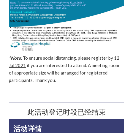
*Note:
To ensure social distancing, please register by
12
Jul 2021
if you are interested to attend. A meeting room
of appropriate size will be arranged for registered
participants. Thank you.
此活动登记时段已经结束
活动详情