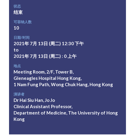
状态
结束
可容纳人数
10
日期/时间
2021年 7月 13日 (周二) 12:30 下午
to
2021年 7月 13日 (周二) : 0 上午
地点
Meeting Room, 2/F, Tower B,
Gleneagles Hospital Hong Kong,
1 Nam Fung Path, Wong Chuk Hang, Hong Kong
演讲者
Dr Hai Siu Han, Jo Jo
Clinical Assistant Professor,
Department of Medicine, The University of Hong
Kong