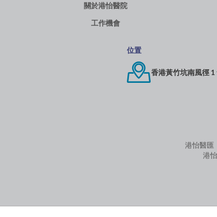
關於港怡醫院
工作機會
位置
香港黃竹坑南風徑 1
港怡醫匯
港