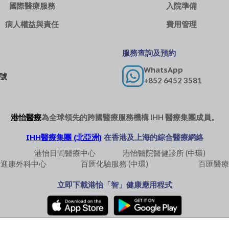
國際醫療服務
入院準備
病人權益與責任
費用管理
服務查詢及預約
WhatsApp
 號
+852 6452 3581
港怡醫療
為全球領先的跨國醫療服務機構
IHH 醫療集團
成員。
IHH醫療集團 (北亞洲)
在香港及上海的綜合醫療網絡
港怡日間醫療中心
港怡醫院醫健診所 (中環)
怡迎康外科中心
百匯化驗服務 (中環)
百匯醫療
立即下載港怡「智」健康應用程式