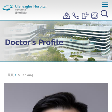
Doctor's Profile
首頁
SIT Ko Yung