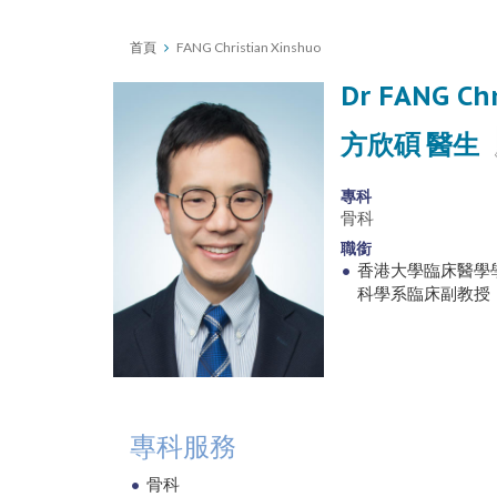
首頁
FANG Christian Xinshuo
Dr FANG Chr
方欣碩 醫生
專科
骨科
職銜
香港大學臨床醫學
科學系臨床副教授
專科服務
骨科