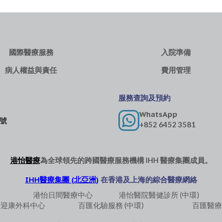
國際醫療服務
入院準備
病人權益與責任
費用管理
服務查詢及預約
WhatsApp
 號
+852 6452 3581
港怡醫療
為全球領先的跨國醫療服務機構
IHH 醫療集團
成員。
IHH醫療集團 (北亞洲)
在香港及上海的綜合醫療網絡
港怡日間醫療中心
港怡醫院醫健診所 (中環)
怡迎康外科中心
百匯化驗服務 (中環)
百匯醫療