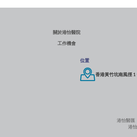
關於港怡醫院
工作機會
位置
香港黃竹坑南風徑 1
港怡醫匯
港