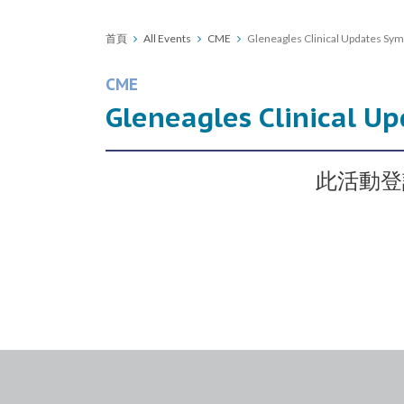
首頁
All Events
CME
Gleneagles Clinical Updates S
CME
Gleneagles Clinical 
此活動登