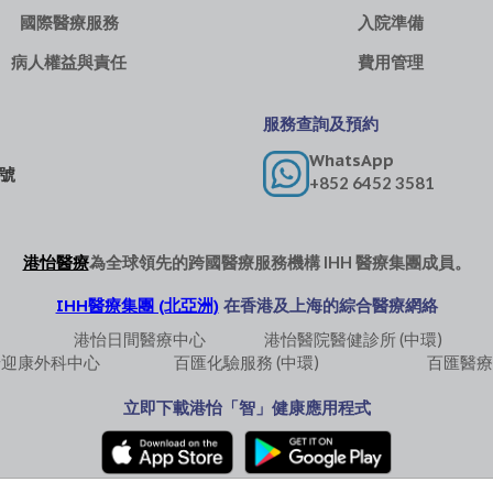
國際醫療服務
入院準備
病人權益與責任
費用管理
服務查詢及預約
WhatsApp
 號
+852 6452 3581
港怡醫療
為全球領先的跨國醫療服務機構
IHH 醫療集團
成員。
IHH醫療集團 (北亞洲)
在香港及上海的綜合醫療網絡
港怡日間醫療中心
港怡醫院醫健診所 (中環)
怡迎康外科中心
百匯化驗服務 (中環)
百匯醫療
立即下載港怡「智」健康應用程式