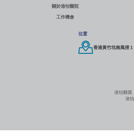
關於港怡醫院
工作機會
位置
香港黃竹坑南風徑 1
港怡醫匯
港